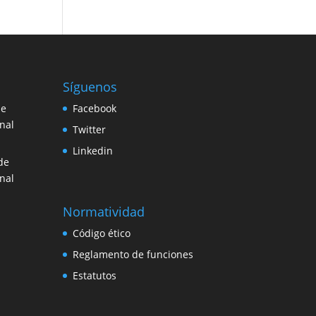
Síguenos
de
Facebook
nal
Twitter
Linkedin
de
nal
Normatividad
Código ético
Reglamento de funciones
Estatutos